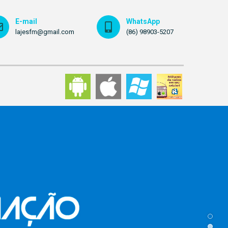
E-mail
WhatsApp
lajesfm@gmail.com
(86) 98903-5207