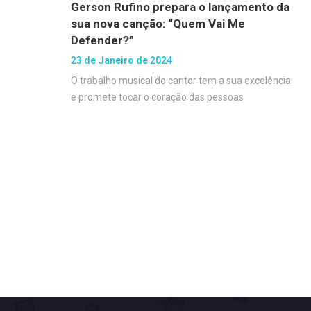
Gerson Rufino prepara o lançamento da
sua nova canção: “Quem Vai Me
Defender?”
23 de Janeiro de 2024
O trabalho musical do cantor tem a sua excelência
e promete tocar o coração das pessoas